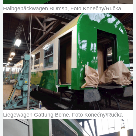
Halbgepäckwagen BDmsb, Foto Konečny/Ručka
Liegewagen Gattung Bcme, Foto Konečny/Ručka