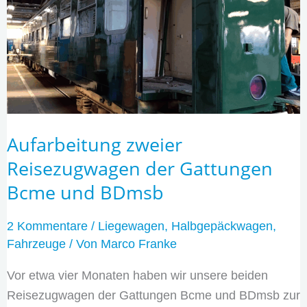
und
BDmsb
Aufarbeitung zweier
Reisezugwagen der Gattungen
Bcme und BDmsb
2 Kommentare
/
Liegewagen
,
Halbgepäckwagen
,
Fahrzeuge
/ Von
Marco Franke
Vor etwa vier Monaten haben wir unsere beiden
Reisezugwagen der Gattungen Bcme und BDmsb zur