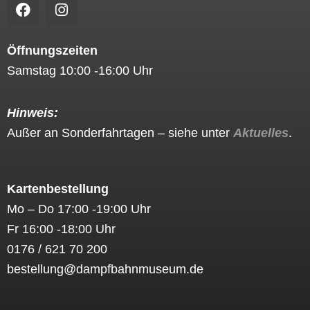
F
I
a
n
c
s
e
t
Öffnungszeiten
b
a
Samstag 10:00 -16:00 Uhr
o
g
o
r
k
a
Hinweis:
m
Außer an Sonderfahrtagen – siehe unter
Aktuelles
.
Kartenbestellung
Mo – Do 17:00 -19:00 Uhr
Fr 16:00 -18:00 Uhr
0176 / 621 70 200
bestellung@dampfbahnmuseum.de