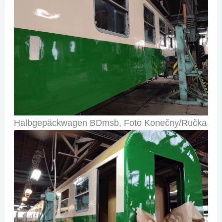
Halbgepäckwagen BDmsb, Foto Konečny/Ručka