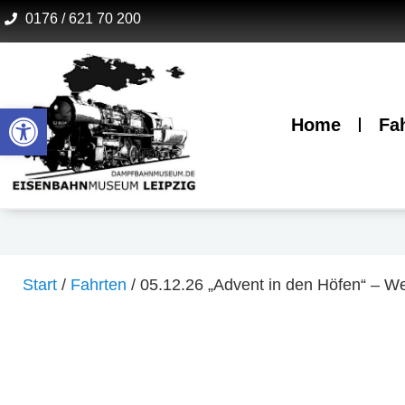
Zum
0176 / 621 70 200
Inhalt
springen
Werkzeugleiste öffnen
Home
Fa
Start
/
Fahrten
/ 05.12.26 „Advent in den Höfen“ – W