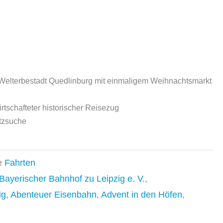
elterbestadt Quedlinburg mit einmaligem Weihnachtsmarkt
tschafteter historischer Reisezug
tzsuche
e
Fahrten
yerischer Bahnhof zu Leipzig e. V.
,
ig
,
Abenteuer Eisenbahn
,
Advent in den Höfen
,