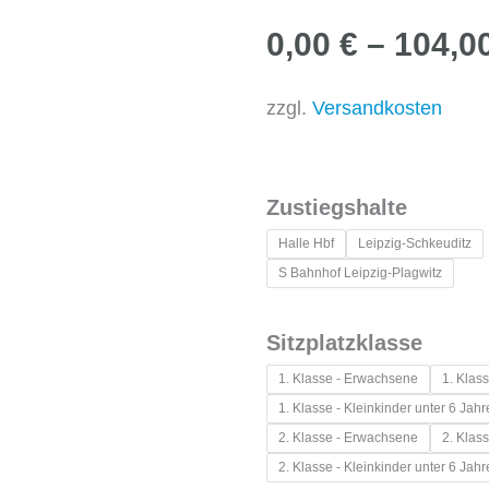
0,00
€
–
104,0
zzgl.
Versandkosten
05.12.26
Zustiegshalte
"Advent
Halle Hbf
Leipzig-Schkeuditz
in
S Bahnhof Leipzig-Plagwitz
den
Höfen"
Sitzplatzklasse
-
1. Klasse - Erwachsene
1. Klass
Weihnachtsmärkte
1. Klasse - Kleinkinder unter 6 Jahr
in
2. Klasse - Erwachsene
2. Klass
2. Klasse - Kleinkinder unter 6 Jahr
Quedlinburg