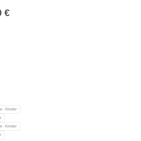
0
€
e - Kinder
e
e - Kinder
e