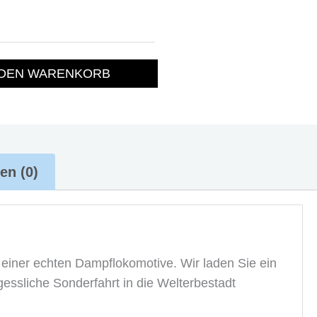
 DEN WARENKORB
en (0)
 einer echten Dampflokomotive. Wir laden Sie ein
gessliche Sonderfahrt in die Welterbestadt