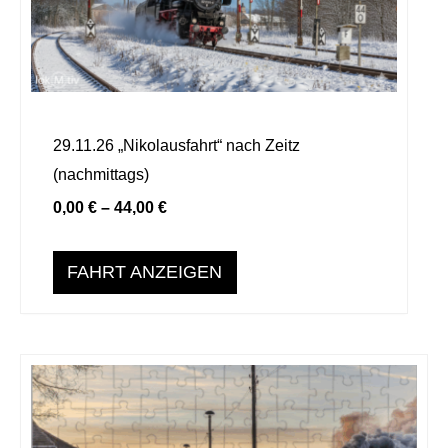
Varianten
auf.
Die
Optionen
können
29.11.26 „Nikolausfahrt“ nach Zeitz
auf
(nachmittags)
der
Produktseite
0,00
€
–
44,00
€
gewählt
werden
FAHRT ANZEIGEN