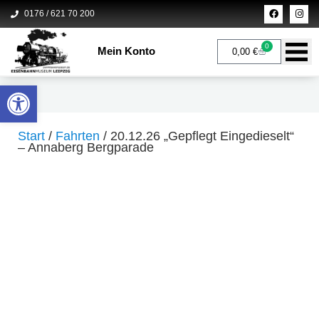
Zum
F
I
0176 / 621 70 200
a
n
c
s
Inhalt
e
t
b
a
0
springen
Mein Konto
Warenkorb
0,00
€
o
g
o
r
k
a
m
Werkzeugleiste öffnen
Start
/
Fahrten
/ 20.12.26 „Gepflegt Eingedieselt“
– Annaberg Bergparade