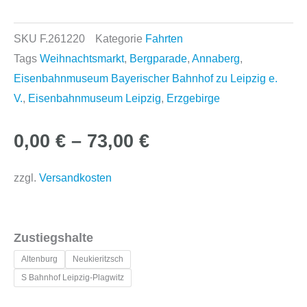
SKU
F.261220
Kategorie
Fahrten
Tags
Weihnachtsmarkt
,
Bergparade
,
Annaberg
,
Eisenbahnmuseum Bayerischer Bahnhof zu Leipzig e.
V.
,
Eisenbahnmuseum Leipzig
,
Erzgebirge
0,00
€
–
73,00
€
zzgl.
Versandkosten
20.12.26
Zustiegshalte
„Gepflegt
Altenburg
Neukieritzsch
Eingedieselt“
S Bahnhof Leipzig-Plagwitz
–