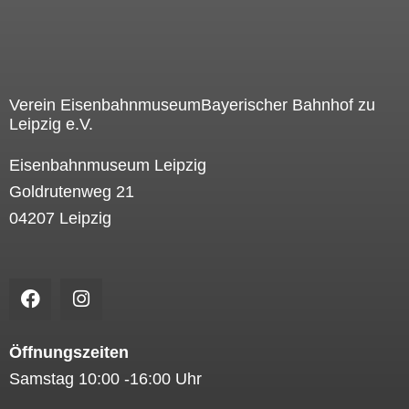
Verein EisenbahnmuseumBayerischer Bahnhof zu
Leipzig e.V.
Eisenbahnmuseum Leipzig
Goldrutenweg 21
04207 Leipzig
F
I
a
n
c
s
e
t
Öffnungszeiten
b
a
Samstag 10:00 -16:00 Uhr
o
g
o
r