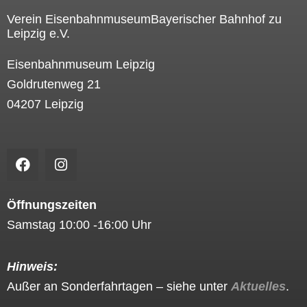
Verein EisenbahnmuseumBayerischer Bahnhof zu
Leipzig e.V.
Eisenbahnmuseum Leipzig
Goldrutenweg 21
04207 Leipzig
F
I
a
n
c
s
e
t
Öffnungszeiten
b
a
Samstag 10:00 -16:00 Uhr
o
g
o
r
k
a
Hinweis:
m
Außer an Sonderfahrtagen – siehe unter
Aktuelles
.