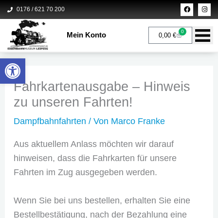
Zum
F
I
0176 / 621 70 200
a
n
c
s
Inhalt
e
t
b
a
0
springen
Mein Konto
Warenkorb
0,00
€
o
g
o
r
k
a
m
Werkzeugleiste öffnen
Fahrkartenausgabe – Hinweis
zu unseren Fahrten!
Dampfbahnfahrten
/ Von
Marco Franke
Aus aktuellem Anlass möchten wir darauf
hinweisen, dass die Fahrkarten für unsere
Fahrten im Zug ausgegeben werden.
Wenn Sie bei uns bestellen, erhalten Sie eine
Bestellbestätigung, nach der Bezahlung eine