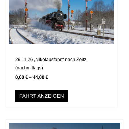
weist
mehrere
Varianten
auf.
Die
Optionen
können
29.11.26 „Nikolausfahrt“ nach Zeitz
auf
(nachmittags)
der
Produktseite
0,00
€
–
44,00
€
gewählt
werden
FAHRT ANZEIGEN
Dieses