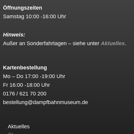
e
t
Öffnungszeiten
b
a
Samstag 10:00 -16:00 Uhr
o
g
o
r
k
a
Hinweis:
m
Außer an Sonderfahrtagen – siehe unter
Aktuelles
.
Kartenbestellung
Mo – Do 17:00 -19:00 Uhr
Fr 16:00 -18:00 Uhr
0176 / 621 70 200
bestellung@dampfbahnmuseum.de
Aktuelles