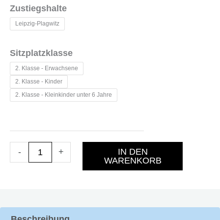
06.12.26
Zustiegshalte
"Nikolausfahrt"
Leipzig-Plagwitz
nach
Großkorbetha
Sitzplatzklasse
Menge
2. Klasse - Erwachsene
2. Klasse - Kinder
2. Klasse - Kleinkinder unter 6 Jahre
IN DEN
-
+
WARENKORB
Beschreibung