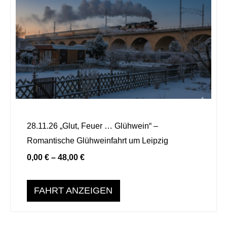
Produkt
weist
mehrere
Varianten
auf.
Die
Optionen
können
auf
28.11.26 „Glut, Feuer … Glühwein“ –
der
Romantische Glühweinfahrt um Leipzig
Produktseite
0,00
€
–
48,00
€
gewählt
werden
FAHRT ANZEIGEN