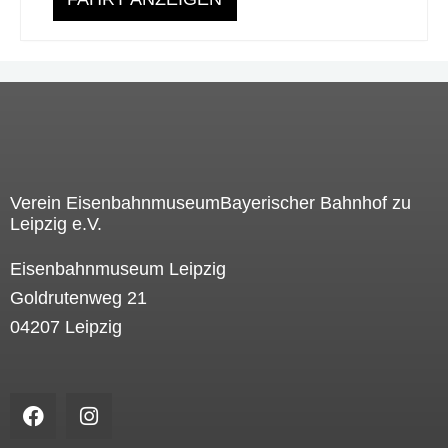
Verein EisenbahnmuseumBayerischer Bahnhof zu
Leipzig e.V.
Eisenbahnmuseum Leipzig
Goldrutenweg 21
04207 Leipzig
F
I
a
n
c
s