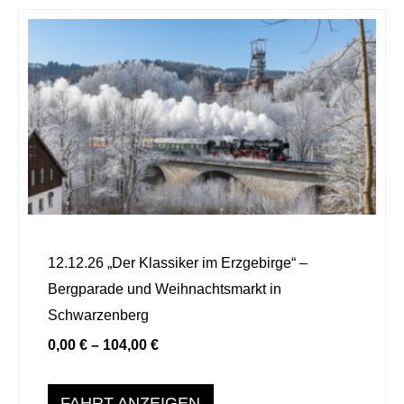
Dieses
Produkt
weist
mehrere
Varianten
auf.
Die
Optionen
können
auf
12.12.26 „Der Klassiker im Erzgebirge“ –
der
Bergparade und Weihnachtsmarkt in
Produktseite
Schwarzenberg
gewählt
0,00
€
–
104,00
€
werden
FAHRT ANZEIGEN