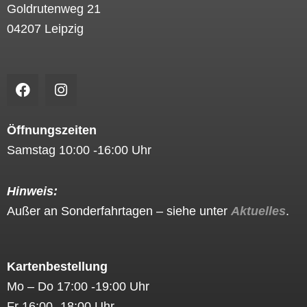
Goldrutenweg 21
04207 Leipzig
F
I
a
n
c
s
e
t
Öffnungszeiten
b
a
Samstag 10:00 -16:00 Uhr
o
g
o
r
k
a
Hinweis:
m
Außer an Sonderfahrtagen – siehe unter
Aktuelles
.
Kartenbestellung
Mo – Do 17:00 -19:00 Uhr
Fr 16:00 -18:00 Uhr