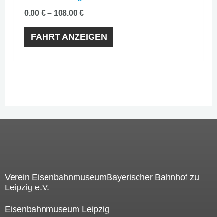
der
0,00
€
–
108,00
€
Produktseite
FAHRT ANZEIGEN
gewählt
werden
Verein EisenbahnmuseumBayerischer Bahnhof zu
Leipzig e.V.
Eisenbahnmuseum Leipzig